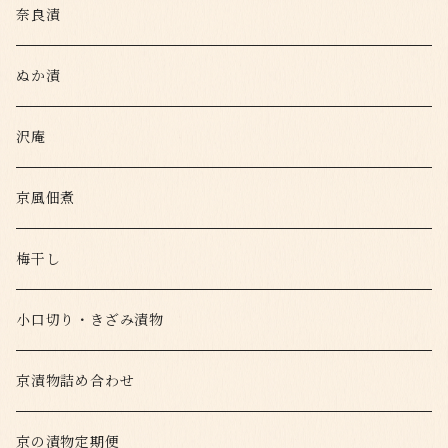
奈良漬
ぬか漬
沢庵
京風佃煮
梅干し
小口切り・きざみ漬物
京漬物詰め合わせ
京の漬物定期便