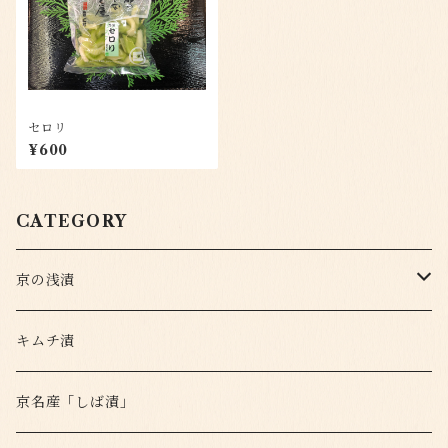
セロリ
¥600
CATEGORY
京の浅漬
定番
キムチ漬
変わり種
京名産「しば漬」