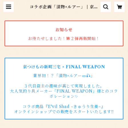
コラボ企画「漬物×ルアー」 | 京つ
けもの新町三宅 オンラインショッ
プ
お知らせ
お待たせしました！第２弾再販開始！
京つけもの新町三宅 × FINAL WEAPON
業界初！？「漬物×ルアー🥒🎣」
３代目店主の趣味が高じて実現しました。
大人気釣り具メーカー「FINAL WEAPON」様とのコラ
ボレーション✨
コラボ商品『E'vil Shad ~きゅうり生姜~』
オンラインショップでの販売をスタートいたします‼️