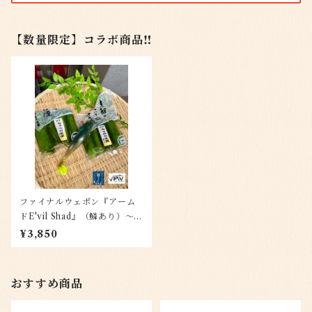
【数量限定】コラボ商品‼️
ファイナルウェポン『アーム
ドE'vil Shad』（鱗あり）～き
ゅうり生姜～(新町三宅オリカ
¥3,850
ラ）単体販売
おすすめ商品