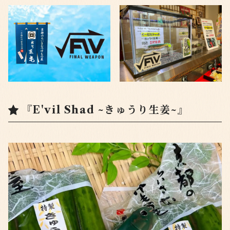
『E'vil Shad ~きゅうり生姜~』