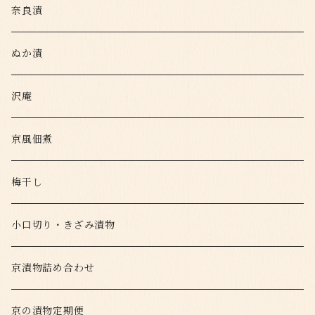
奈良漬
ぬか漬
沢庵
京風佃煮
梅干し
小口切り・きざみ漬物
京漬物詰め合わせ
京の漬物定期便