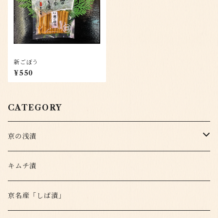
新ごぼう
¥550
CATEGORY
京の浅漬
定番
キムチ漬
変わり種
京名産「しば漬」