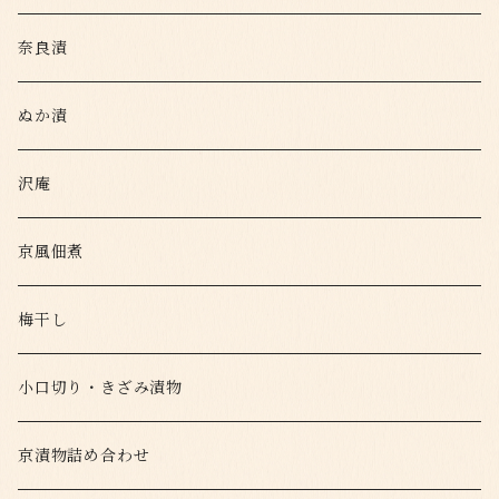
奈良漬
ぬか漬
沢庵
京風佃煮
梅干し
小口切り・きざみ漬物
京漬物詰め合わせ