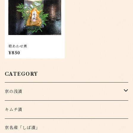
筍あわせ煮
¥850
CATEGORY
京の浅漬
定番
キムチ漬
変わり種
京名産「しば漬」