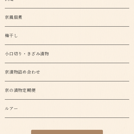
京風佃煮
梅干し
小口切り・きざみ漬物
京漬物詰め合わせ
京の漬物定期便
ルアー