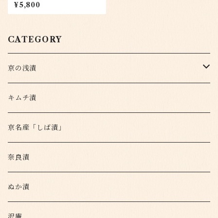
ット
¥5,800
CATEGORY
京の浅漬
定番
キムチ漬
変わり種
京名産「しば漬」
奈良漬
ぬか漬
沢庵