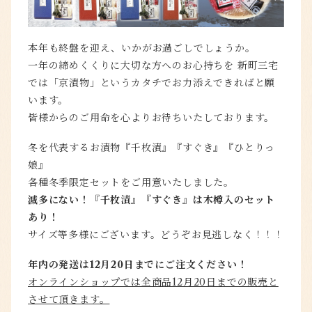
本年も終盤を迎え、いかがお過ごしでしょうか。
一年の締めくくりに大切な方へのお心持ちを 新町三宅
では「京漬物」というカタチでお力添えできればと願
います。
皆様からのご用命を心よりお待ちいたしております。
冬を代表するお漬物『千枚漬』『すぐき』『ひとりっ
娘』
各種冬季限定セットをご用意いたしました。
滅多にない！『千枚漬』『すぐき』は木樽入のセット
あり！
サイズ等多様にございます。どうぞお見逃しなく！！！
年内の発送は12月20日までにご注文ください！
オンラインショップでは全商品12月20日までの販売と
させて頂きます。