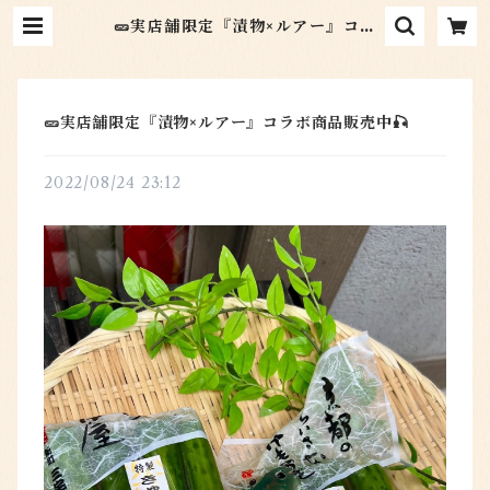
🥒実店舗限定『漬物×ルアー』コラ
ボ商品販売中🎣 | 京つけもの新町三
宅 オンラインショップ
🥒実店舗限定『漬物×ルアー』コラボ商品販売中🎣
2022/08/24 23:12