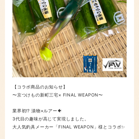
【コラボ商品のお知らせ】
〜京つけもの新町三宅× FINAL WEAPON〜
業界初⁉︎ 漬物×ルアー🐠
3代目の趣味が高じて実現しました。
大人気釣具メーカー「FINAL WEAPON」様とコラボ✨